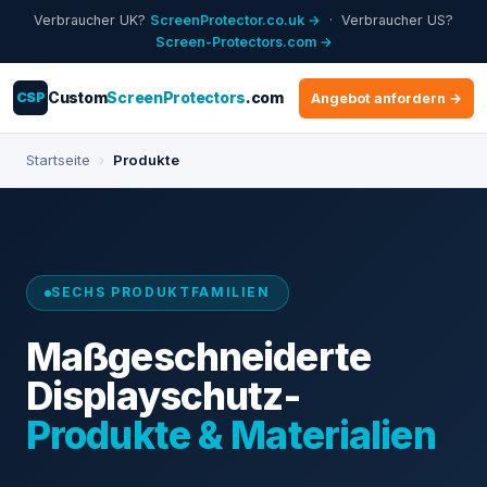
Verbraucher UK?
ScreenProtector.co.uk →
· Verbraucher US?
Screen-Protectors.com →
CSP
Custom
ScreenProtectors
.com
Angebot anfordern →
Startseite
›
Produkte
SECHS PRODUKTFAMILIEN
Maßgeschneiderte
Displayschutz-
Produkte & Materialien